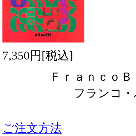
7,350円[税込]
ＦｒａｎｃｏＢａ
フランコ・バ
ご注文方法