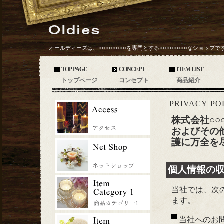
オールディーズは、○○○○○○○○を専門とする○○○○○○○○なショップで
TOP PAGE
CONCEPT
ITEM LIST
トップページ
コンセプト
商品紹介
PRIVACY PO
株式会社○○
およびその
護に万全を
個人情報の
当社では、次
ます。
当社へのお