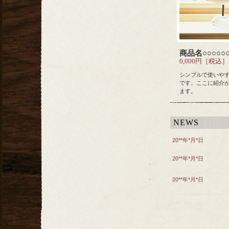
商品名○○○○○
0,000円［税込］
シンプルで使いや
です。ここに紹介
ます。
NEWS
20**年*月*日
20**年*月*日
20**年*月*日