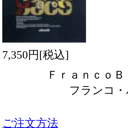
7,350円[税込]
ＦｒａｎｃｏＢａ
フランコ・バ
ご注文方法