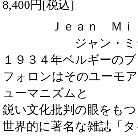
8,400円[税込]
Ｊｅａｎ Ｍｉｃｈ
ジャン・ミシェ
１９３４年ベルギーのブ
フォロンはそのユーモア
ューマニズムと
鋭い文化批判の眼をもつ
世界的に著名な雑誌「タ