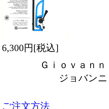
6,300円[税込]
Ｇｉｏｖａｎｎｉ
ジョバンニ・ピ
ご注文方法