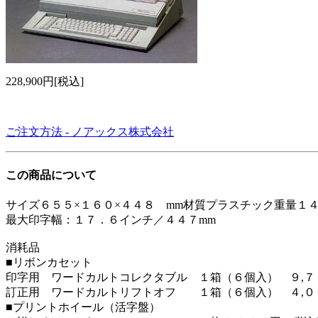
228,900円[税込]
ご注文方法 - ノアックス株式会社
この商品について
サイズ６５５×１６０×４４８ mm材質プラスチック重量１４
最大印字幅：１７．６インチ／４４７mm
消耗品
■リボンカセット
印字用 ワードカルトコレクタブル １箱（６個入） ９,７
訂正用 ワードカルトリフトオフ １箱（６個入） ４,０
■プリントホイール（活字盤）