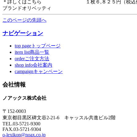
＊詳しくはこちら １枚６,８２５円（税込
ブランドオリベッティ
このページの先頭へ
ナビゲーション
top pageトップページ
item list商品一覧
orderご注文方法
shop info会社案内
campaignキャンペーン
会社情報
ノアックス株式会社
〒152-0003
東京都目黒区碑文谷2-21-6 キャッスル共進ビル2階
TEL.03-5721-9300
FAX.03-5721-9304
o-lexikon@noax.co.jp