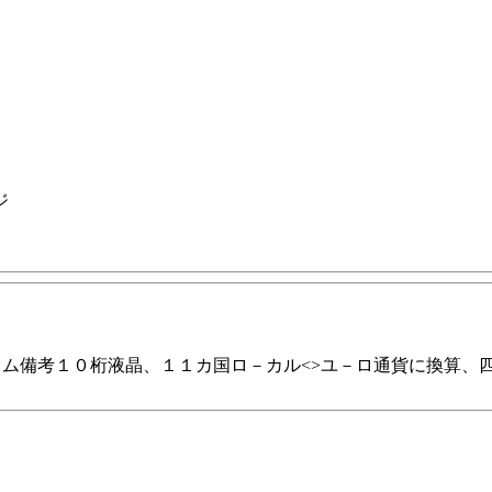
ジ
ラム備考１０桁液晶、１１カ国ロ－カル<>ユ－ロ通貨に換算、