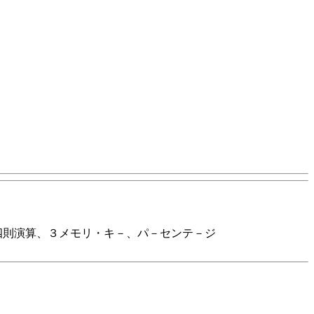
四則演算、３メモリ・キ－、パ－センテ－ジ