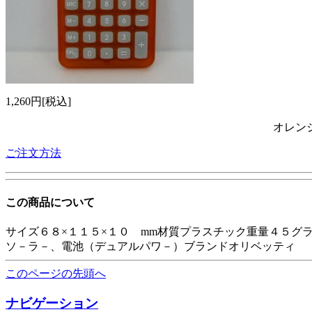
1,260円[税込]
オレン
ご注文方法
この商品について
サイズ６８×１１５×１０ mm材質プラスチック重量４５グ
ソ－ラ－、電池（デュアルパワ－）ブランドオリベッティ
このページの先頭へ
ナビゲーション